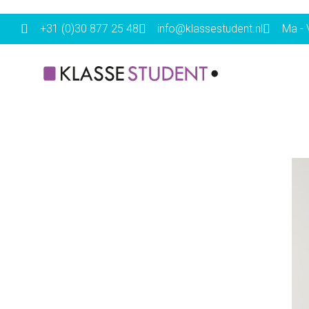
+31 (0)30 877 25 48
info@klassestudent.nl
Ma - V