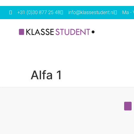
+31 (0)30 877 25 48
info@klassestudent.nl
Ma - V
Alfa 1