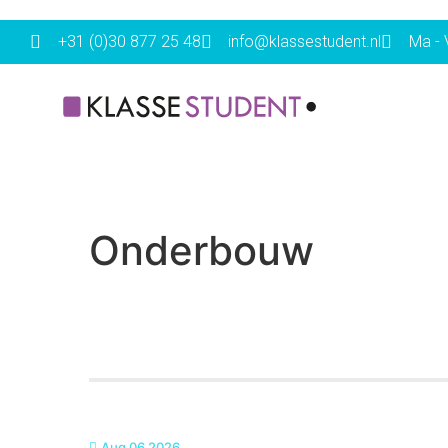
+31 (0)30 877 25 48
info@klassestudent.nl
Ma - V
Onderbouw
Aug 06 2026