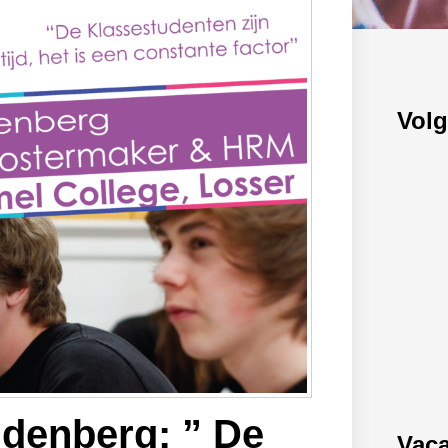
Volg
denberg: ” De
Vaca