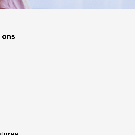
 ons
tures