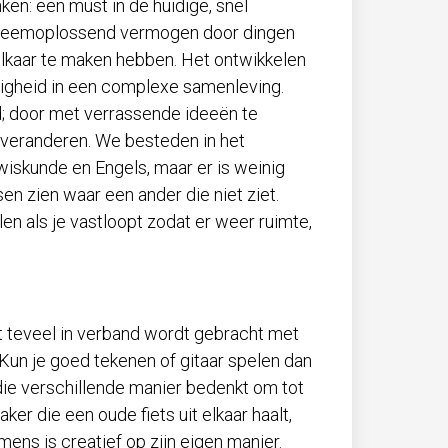
ken: een must in de huidige, snel
obleemoplossend vermogen door dingen
 elkaar te maken hebben. Het ontwikkelen
digheid in een complexe samenleving.
id; door met verrassende ideeën te
 veranderen. We besteden in het
wiskunde en Engels, maar er is weinig
sen zien waar een ander die niet ziet.
len als je vastloopt zodat er weer ruimte,
it teveel in verband wordt gebracht met
un je goed tekenen of gitaar spelen dan
 die verschillende manier bedenkt om tot
r die een oude fiets uit elkaar haalt,
ens is creatief op zijn eigen manier.