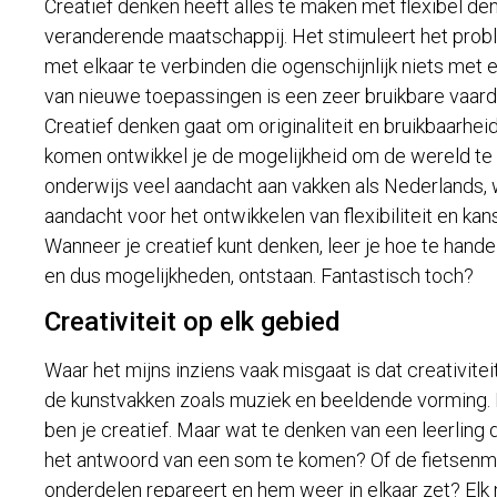
Creatief denken heeft alles te maken met flexibel den
veranderende maatschappij. Het stimuleert het pr
met elkaar te verbinden die ogenschijnlijk niets met
van nieuwe toepassingen is een zeer bruikbare vaar
Creatief denken gaat om originaliteit en bruikbaarhe
komen ontwikkel je de mogelijkheid om de wereld te
onderwijs veel aandacht aan vakken als Nederlands, 
aandacht voor het ontwikkelen van flexibiliteit en kan
Wanneer je creatief kunt denken, leer je hoe te hande
en dus mogelijkheden, ontstaan. Fantastisch toch?
Creativiteit op elk gebied
Waar het mijns inziens vaak misgaat is dat creativite
de kunstvakken zoals muziek en beeldende vorming. K
ben je creatief. Maar wat te denken van een leerling
het antwoord van een som te komen? Of de fietsenmake
onderdelen repareert en hem weer in elkaar zet? Elk m