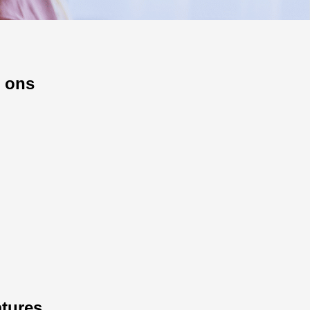
 ons
tures